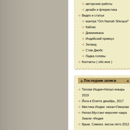
авторские работы
Контакты ( обо мн
дизайн и флористика
Видео и статьи
мантра “Om Namah Shivaya!”
Кайлас
Доминикана
Индийский привкус
Зеланд
Стив Джобс
Ладка головы
Контакты ( обо мне )
Последние записи
Теплая Индия+Непал январь
2019
Йога в Египте декабрь, 2017
Мистика Индии: океан+Гималаи
Непал:Мустанг-верхняя чакра
Земли +Индия
Крым. Симеиз. весна-лето 2012