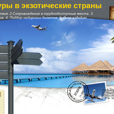
уры в экзотические страны
вия. 2.Сопровождение в труднодоступные места. 3.
. 4. Подбор недорогих билетов. 5. Виза в Индию.
и