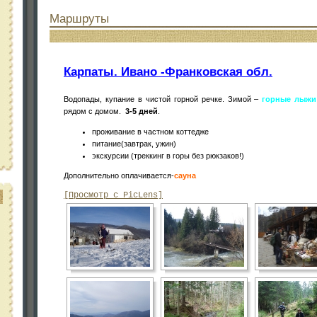
е )
Маршруты
Карпаты. Ивано -Франковская обл.
Водопады, купание в чистой горной речке. Зимой –
горные лыжи
рядом с домом.
3-5 дней
.
проживание в частном коттедже
питание(завтрак, ужин)
экскурсии (треккинг в горы без рюкзаков!)
Дополнительно оплачивается-
сауна
[Просмотр с PicLens]