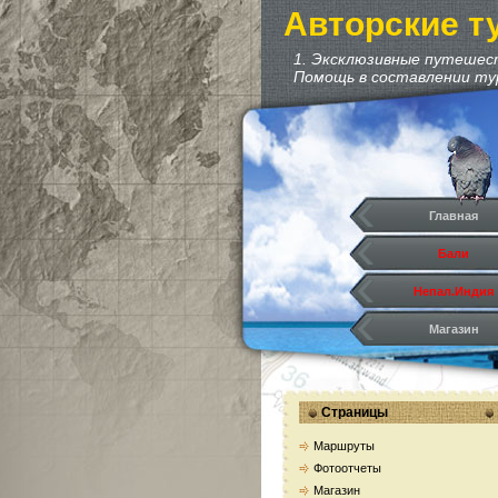
Авторские т
1. Эксклюзивные путешест
Помощь в составлении тура
Главная
Бали
Непал.Индия
Магазин
Маршруты
Фотоотчеты
Страницы
Магазин
Маршруты
Фотоотчеты
Видео и стать
Магазин